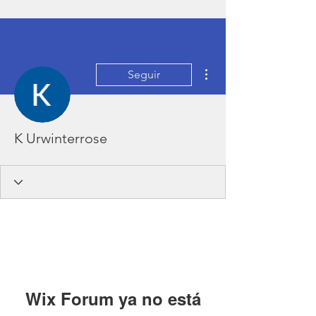
Más acciones
Seguir
K Urwinterrose
Wix Forum ya no está